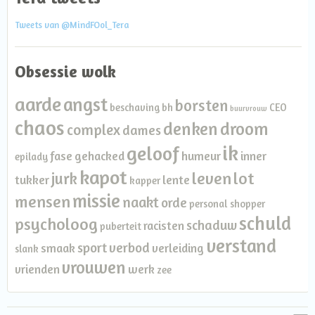
Tweets van @MindFOol_Tera
Obsessie wolk
aarde
angst
borsten
beschaving
bh
CEO
buurvrouw
chaos
denken
droom
complex
dames
ik
geloof
fase
gehacked
humeur
inner
epilady
kapot
leven
lot
jurk
tukker
lente
kapper
missie
mensen
naakt
orde
personal shopper
schuld
psycholoog
schaduw
racisten
puberteit
verstand
sport
verbod
smaak
verleiding
slank
vrouwen
vrienden
werk
zee