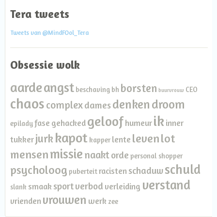
Tera tweets
Tweets van @MindFOol_Tera
Obsessie wolk
aarde
angst
borsten
beschaving
bh
CEO
buurvrouw
chaos
denken
droom
complex
dames
ik
geloof
fase
gehacked
humeur
inner
epilady
kapot
leven
lot
jurk
tukker
lente
kapper
missie
mensen
naakt
orde
personal shopper
schuld
psycholoog
schaduw
racisten
puberteit
verstand
sport
verbod
smaak
verleiding
slank
vrouwen
vrienden
werk
zee