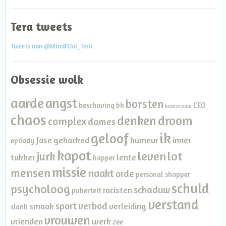
Tera tweets
Tweets van @MindFOol_Tera
Obsessie wolk
aarde
angst
borsten
beschaving
bh
CEO
buurvrouw
chaos
denken
droom
complex
dames
ik
geloof
fase
gehacked
humeur
inner
epilady
kapot
leven
lot
jurk
tukker
lente
kapper
missie
mensen
naakt
orde
personal shopper
schuld
psycholoog
schaduw
racisten
puberteit
verstand
sport
verbod
smaak
verleiding
slank
vrouwen
vrienden
werk
zee