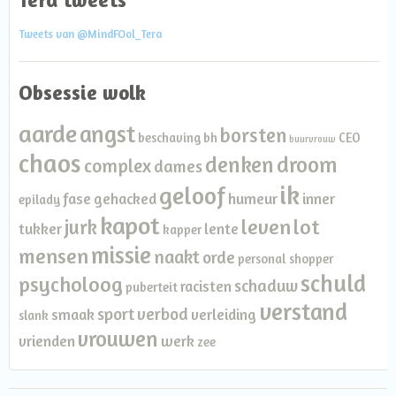
Tweets van @MindFOol_Tera
Obsessie wolk
aarde
angst
borsten
beschaving
bh
CEO
buurvrouw
chaos
denken
droom
complex
dames
ik
geloof
fase
gehacked
humeur
inner
epilady
kapot
leven
lot
jurk
tukker
lente
kapper
missie
mensen
naakt
orde
personal shopper
schuld
psycholoog
schaduw
racisten
puberteit
verstand
sport
verbod
smaak
verleiding
slank
vrouwen
vrienden
werk
zee